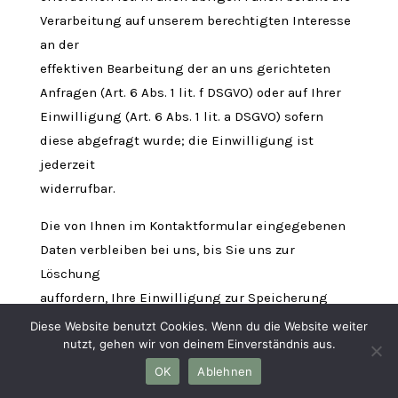
Verarbeitung auf unserem berechtigten Interesse
an der
effektiven Bearbeitung der an uns gerichteten
Anfragen (Art. 6 Abs. 1 lit. f DSGVO) oder auf Ihrer
Einwilligung (Art. 6 Abs. 1 lit. a DSGVO) sofern
diese abgefragt wurde; die Einwilligung ist
jederzeit
widerrufbar.
Die von Ihnen im Kontaktformular eingegebenen
Daten verbleiben bei uns, bis Sie uns zur
Löschung
auffordern, Ihre Einwilligung zur Speicherung
widerrufen oder der Zweck für die
Diese Website benutzt Cookies. Wenn du die Website weiter
nutzt, gehen wir von deinem Einverständnis aus.
Datenspeicherung entfällt
(z. B. nach abgeschlossener Bearbeitung Ihrer
OK
Ablehnen
Anfrage). Zwingende gesetzliche Bestimmungen –